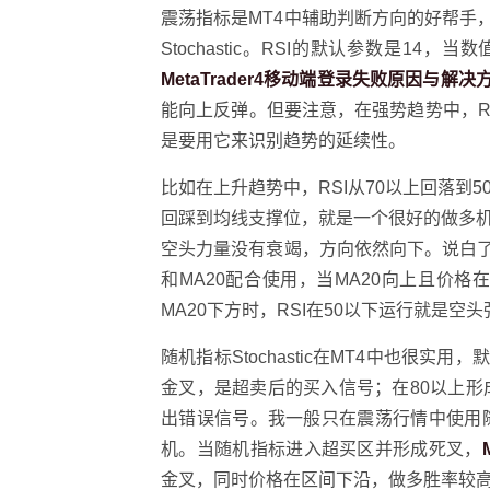
震荡指标是MT4中辅助判断方向的好帮手
Stochastic。RSI的默认参数是1
MetaTrader4移动端登录失败原因与解
能向上反弹。但要注意，在强势趋势中，RS
是要用它来识别趋势的延续性。
比如在上升趋势中，RSI从70以上回落
回踩到均线支撑位，就是一个很好的做多机
空头力量没有衰竭，方向依然向下。说白了
和MA20配合使用，当MA20向上且价格在
MA20下方时，RSI在50以下运行就是空
随机指标Stochastic在MT4中也很实
金叉，是超卖后的买入信号；在80以上
出错误信号。我一般只在震荡行情中使用
机。当随机指标进入超买区并形成死叉，
金叉，同时价格在区间下沿，做多胜率较