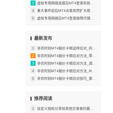
虚拟专用网络连接后MT4登录失败的代理设置解决办法_处理不同账户货币和交易品种的兼容性问题
重大事件前后MT4点差突然扩大原因与应对方法_常见问题与解决方法
虚拟专用网络后MT4登录故障代理设置全解析_常见错误与多时间周期验证的重要性
最新发布
非农时刻MT4报价卡顿这样应对_利用报告功能批量导出交易详情
非农时刻MT4报价卡顿应对方法_零轴颜色自定义的实际应用场景
非农时刻MT4报价卡顿应对方法_调整K线图的主体颜色
非农时刻MT4报价卡顿应对方法_MT4检查订单修改是否成功的具体步骤
非农时刻MT4报价卡顿应对技巧_第三步管理多个模板并灵活切换使用
推荐阅读
自定义指标分享给其他交易者的最简单方法_用自定义模板保存波动分析设置