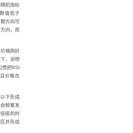
和随机指标
当数值低于
短期方向可
断方向，而
果价格刚好
向下，说明
惯把RSI
下且价格在
0以下形成
标会频繁发
抛低吸的时
卖区并形成