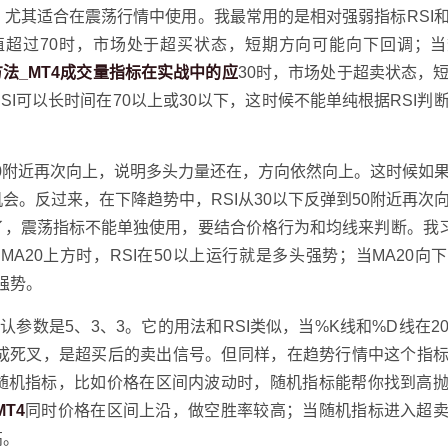
，尤其适合在震荡行情中使用。我最常用的是相对强弱指标RSI
4，当数值超过70时，市场处于超买状态，短期方向可能向下回调；
决方法_MT4成交量指标在实战中的应
30时，市场处于超卖状态，
I可以长时间在70以上或30以下，这时候不能单纯根据RSI判
到50附近再次向上，说明多头力量还在，方向依然向上。这时候如
会。反过来，在下降趋势中，RSI从30以下反弹到50附近再次
，震荡指标不能单独使用，要结合价格行为和均线来判断。我习
MA20上方时，RSI在50以上运行就是多头强势；当MA20向
头强势。
用，默认参数是5、3、3。它的用法和RSI类似，当%K线和%D线在2
形成死叉，是超买后的卖出信号。但同样，在趋势行情中这个指
随机指标，比如价格在区间内波动时，随机指标能帮你找到高
MT4
同时价格在区间上沿，做空胜率较高；当随机指标进入超
高。