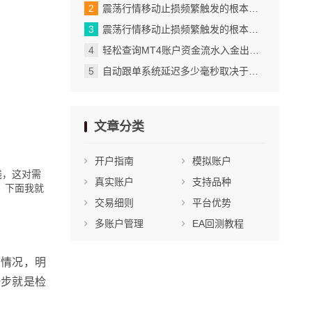
震荡行情移动止损频繁触发的根本解决思路_利用图表界面底部工具栏切换
震荡行情移动止损频繁触发的根本解决思路_震荡行情中移动止损为何频繁被扫_5
轻松查询MT4账户资金流水入金出金记录全掌握_通过搜索快速添加和移除品种
自动跟单系统延迟多少毫秒取决于网络与服务器_网络质量直接决定数据传输速度_2
文章分类
开户指南
模拟账户
线，这对需
真实账户
支持品种
。下面我就
交易细则
平台优势
多账户管理
EA回测教程
种情况，明
一步就是检