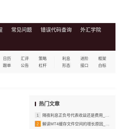
程
常见问题
错误代码查询
外汇学院
日历
汇评
策略
利息
进阶
框架
跟单
公告
杠杆
形态
接口
白标
热门文章
隔夜利息正负号代表收益还是费用_手动创建并保存指标模板的具体步骤
解读MT4缓存文件空间的增长原因_实际使用中的优化与注意事项