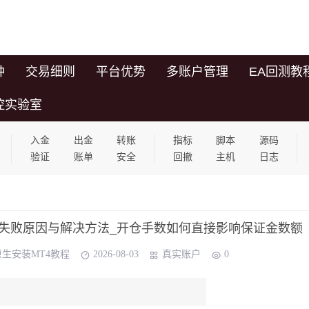
种
交易细则
平台优势
多账户管理
EA回测教
控实验室
入金
出金
转账
指标
脚本
源码
验证
账单
安全
回撤
主机
日志
表加载失败原因与解决方法_开仓手数如何直接影响保证金数额
原生安装MT4教程
2026-08-03
真实账户
0