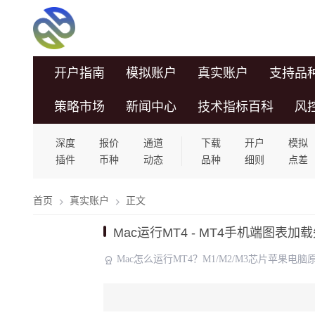
开户指南
模拟账户
真实账户
支持品
策略市场
新闻中心
技术指标百科
风
深度
报价
通道
下载
开户
模拟
插件
币种
动态
品种
细则
点差
首页
真实账户
正文
Mac运行MT4 - MT4手机端图
Mac怎么运行MT4？M1/M2/M3芯片苹果电脑