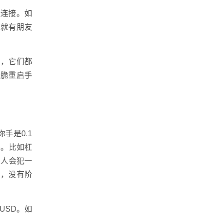
定连接。如
边就有朋友
用，它们都
干脆重启手
手是0.1
半。比如杠
多人会犯一
的，没有阶
USD。如