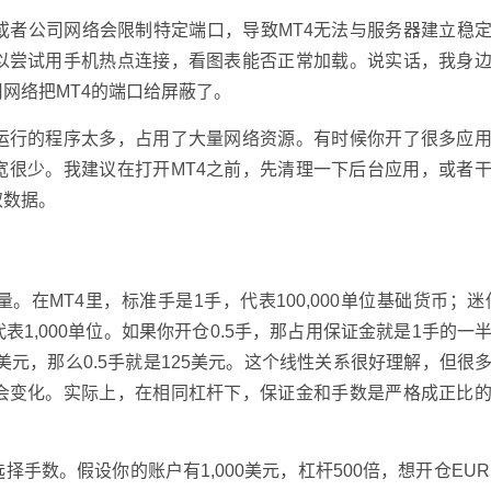
i或者公司网络会限制特定端口，导致MT4无法与服务器建立稳
以尝试用手机热点连接，看图表能否正常加载。说实话，我身
网络把MT4的端口给屏蔽了。
运行的程序太多，占用了大量网络资源。有时候你开了很多应
宽很少。我建议在打开MT4之前，先清理一下后台应用，或者
取数据。
在MT4里，标准手是1手，代表100,000单位基础货币；迷你
，代表1,000单位。如果你开仓0.5手，那占用保证金就是1手的一
50美元，那么0.5手就是125美元。这个线性关系很好理解，但很
会变化。实际上，在相同杠杆下，保证金和手数是严格成正比
手数。假设你的账户有1,000美元，杠杆500倍，想开仓EUR