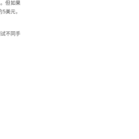
高。但如果
约5美元，
测试不同手