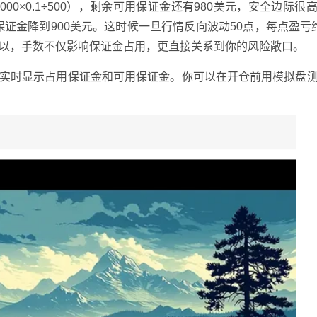
,000×0.1÷500），剩余可用保证金还有980美元，安全边际很
用保证金降到900美元。这时候一旦行情反向波动50点，每点盈亏
所以，手数不仅影响保证金占用，更直接关系到你的风险敞口。
口会实时显示占用保证金和可用保证金。你可以在开仓前用模拟盘