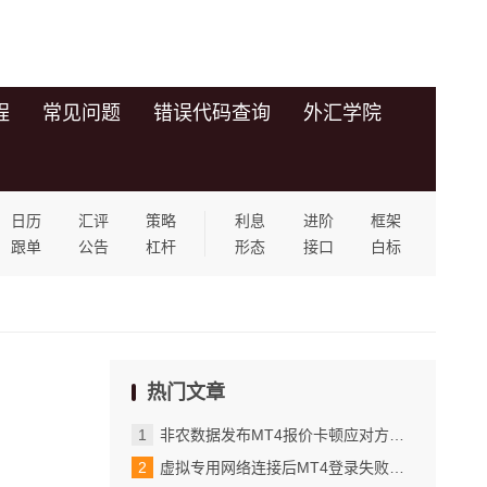
程
常见问题
错误代码查询
外汇学院
日历
汇评
策略
利息
进阶
框架
跟单
公告
杠杆
形态
接口
白标
热门文章
非农数据发布MT4报价卡顿应对方法_实战案例与常见问题解决方案
虚拟专用网络连接后MT4登录失败的代理设置解决_实际应用场景与设置建议