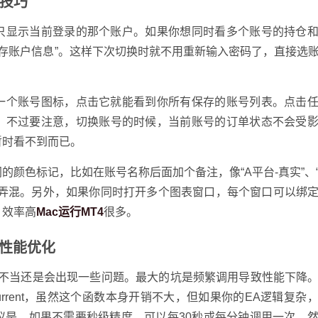
技巧
认只显示当前登录的那个账户。如果你想同时看多个账号的持仓
“保存账户信息”。这样下次切换时就不用重新输入密码了，直接选
有一个账号图标，点击它就能看到你所有保存的账号列表。点击
。不过要注意，切换账号的时候，当前账号的订单状态不会受
暂时看不到而已。
颜色标记，比如在账号名称后面加个备注，像“A平台-真实”、“
易弄混。另外，如果你同时打开多个图表窗口，每个窗口可以绑
，效率高
Mac运行MT4
很多。
和性能优化
，但使用不当还是会出现一些问题。最大的坑是频繁调用导致性能下降
eCurrent，虽然这个函数本身开销不大，但如果你的EA逻辑复杂
议是，如果不需要秒级精度，可以每30秒或每分钟调用一次，