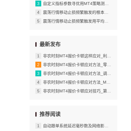
自定义指标参数寻优用MT4策略测试器实现_软件配置错误或版本太旧惹的祸
震荡行情移动止损频繁触发的根本解决思路_调整列表顺序提升使用效率
震荡行情移动止损频繁触发用平均波幅解决_网络延迟与数据刷新机制的影响
最新发布
非农时刻MT4报价卡顿这样应对_利用报告功能批量导出交易详情
非农时刻MT4报价卡顿应对方法_零轴颜色自定义的实际应用场景
非农时刻MT4报价卡顿应对方法_调整K线图的主体颜色
非农时刻MT4报价卡顿应对方法_MT4检查订单修改是否成功的具体步骤
非农时刻MT4报价卡顿应对技巧_第三步管理多个模板并灵活切换使用
推荐阅读
自动跟单系统延迟毫秒数及网络影响全解_软件版本与经纪商设置细节