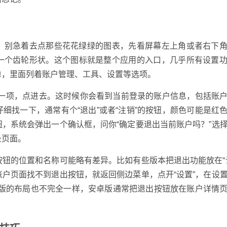
面。别急着去点那些花花绿绿的图表，先看屏幕左上角或者右下
一个齿轮形状。这个图标就是整个应用的入口，几乎所有设置
单，里面列着账户管理、工具、设置等选项。
”这一项，点进去。这时候你会看到当前登录的账户信息，包括账
细找一下，通常有个“退出”或者“注销”的按钮，颜色可能是红
，系统会弹出一个确认框，问你“确定要退出当前账户吗？”选
录页面。
按钮的位置和名称可能略有差异。比如有些版本把退出功能放在“
户页面找不到退出按钮，就返回侧边菜单，点开“设置”，在设
OS版的布局也不完全一样，安卓版通常把退出按钮放在账户详情