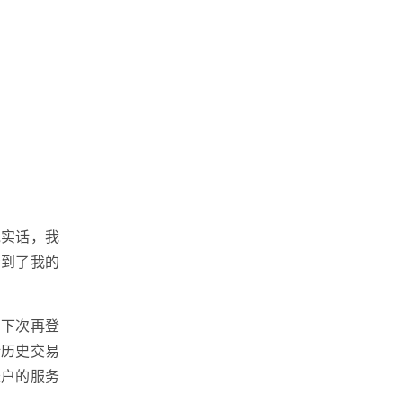
说实话，我
看到了我的
，下次再登
括历史交易
账户的服务