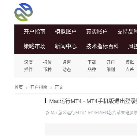
开户指南
模拟账户
真实账户
支持品
策略市场
新闻中心
技术指标百科
风
深度
报价
通道
下载
开户
模拟
插件
币种
动态
品种
细则
点差
首页
开户指南
正文
Mac运行MT4 - MT4手机版退出登
Mac怎么运行MT4？M1/M2/M3芯片苹果电脑