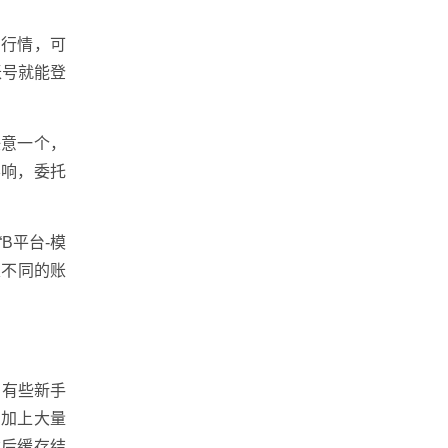
和行情，可
账号就能登
任意一个，
影响，委托
B平台-模
定不同的账
。有些新手
，加上大量
然后缓存结