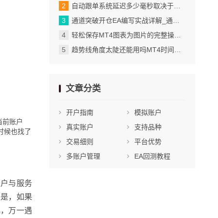
自动跟单系统延迟多少毫秒取决于网络与服务器_网络质量直接决定数据传输速度_3
通道突破开仓EA编写实战详解_通道构建与突破判断的核心逻辑_2
轻松保存MT4图表为图片的完整操作步骤_解决常见问题让操作更顺畅
趋势线角度太陡还能用吗MT4时间框架定有效性_趋势线角度过大的根本原因在于时间框架选择_2
文章分类
开户指南
模拟账户
当前账户
真实账户
支持品种
时候也找了
交易细则
平台优势
多账户管理
EA回测教程
账户与服务
议是，如果
化，万一遇