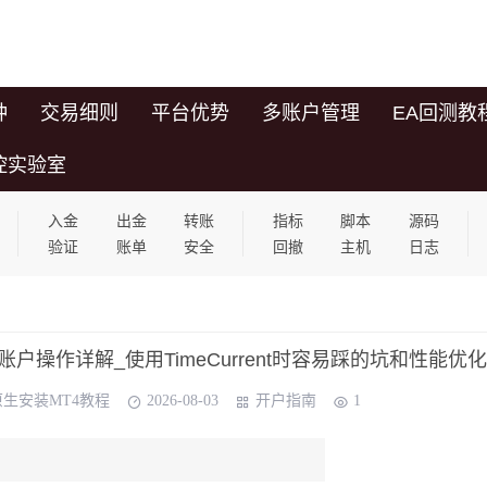
种
交易细则
平台优势
多账户管理
EA回测教
控实验室
入金
出金
转账
指标
脚本
源码
验证
账单
安全
回撤
主机
日志
录账户操作详解_使用TimeCurrent时容易踩的坑和性能优化
原生安装MT4教程
2026-08-03
开户指南
1