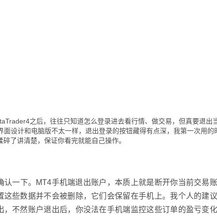
aTrader4之后，往往只知道怎么登录进去看行情、做交易，但真要退出
的界面设计和电脑版不太一样，退出登录的按钮藏得有点深，我第一次用的
揉碎了讲清楚，保证你看完就能自己操作。
确认一下。MT4手机端退出账户，本质上就是断开你当前交易
置这些数据并不会被删除，它们会保留在手机上。我个人的建
出，不然账户退出后，你没法在手机端监控这些订单的盈亏变