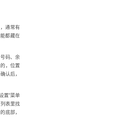
角，通常有
功能都藏在
户号码、余
色的，位置
择确认后，
设置”菜单
置列表里找
页的底部，