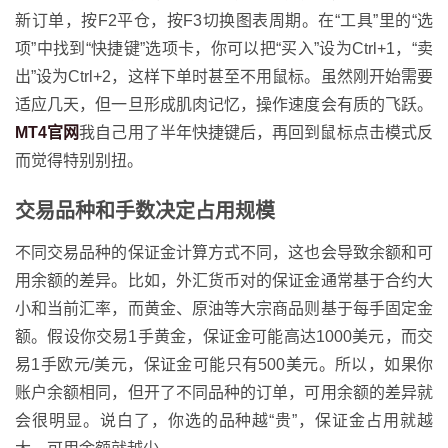
新订单，按F2平仓，按F3切换图表周期。在“工具”里的“选
项”中找到“快捷键”选项卡，你可以把“买入”设为Ctrl+1，“卖
出”设为Ctrl+2，这样下单时甚至不用鼠标。虽然刚开始需要
适应几天，但一旦形成肌肉记忆，操作速度会有质的飞跃。
MT4官网
我自己用了半年快捷键后，再回到鼠标点击模式反
而觉得特别别扭。
交易品种和手数决定占用规模
不同交易品种的保证金计算方式不同，这也会导致余额和可
用余额的差异。比如，外汇货币对的保证金通常基于合约大
小和当前汇率，而黄金、原油等大宗商品则基于每手固定金
额。假设你交易1手黄金，保证金可能高达1000美元，而交
易1手欧元/美元，保证金可能只有500美元。所以，如果你
账户余额相同，但开了不同品种的订单，可用余额的差异就
会很明显。说白了，你选的品种越“贵”，保证金占用就越