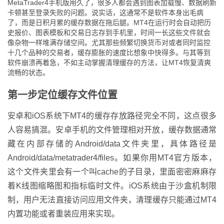
MetaTrader4手机版用久了，很多人都会遇到图表加载慢、数据刷新
卡顿甚至登录失败的问题。说实话，这通常不是软件本身出毛病
了，而是日积月累的缓存数据在拖后腿。MT4在运行时会自动把历
史报价、图表模板和交易日志存到手机里，时间一长这些文件就会
像杂物一样堆满存储空间。尤其那些频繁切换货币对或者同时监控
十几个品种的交易者，缓存膨胀的速度比想象中快得多。与其等到
软件崩溃再着急，不如主动掌握清理缓存的方法，让MT4恢复清爽
流畅的状态。
第一步定位缓存文件位置
安卓和iOS系统下MT4的缓存存放路径完全不同，这点很多
人容易搞混。安卓手机的文件管理相对开放，缓存数据通常
藏在内部存储的Android/data文件夹里，具体路径是
Android/data/metatrader4/files。如果你用MT4官方版本，
这个文件夹里会有一个叫cache的子目录，里面密密麻麻存
着K线图缩略图和指标临时文件。iOS系统由于沙盒机制限
制，用户无法直接访问应用文件夹，清理缓存只能通过MT4
内置功能或者重装应用来实现。