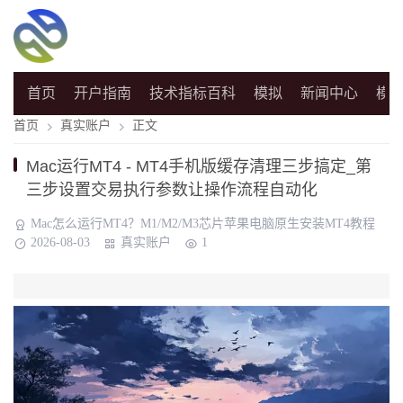
首页
开户指南
技术指标百科
模拟
新闻中心
模
首页
真实账户
正文
Mac运行MT4 - MT4手机版缓存清理三步搞定_第
三步设置交易执行参数让操作流程自动化
Mac怎么运行MT4？M1/M2/M3芯片苹果电脑原生安装MT4教程
2026-08-03
真实账户
1