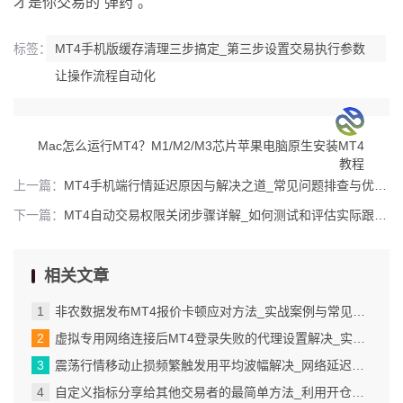
才是你交易的“弹药”。
标签：
MT4手机版缓存清理三步搞定_第三步设置交易执行参数
让操作流程自动化
Mac怎么运行MT4？M1/M2/M3芯片苹果电脑原生安装MT4
教程
上一篇：
MT4手机端行情延迟原因与解决之道_常见问题排查与优化建议
下一篇：
MT4自动交易权限关闭步骤详解_如何测试和评估实际跟单延迟
相关文章
非农数据发布MT4报价卡顿应对方法_实战案例与常见问题解决方案
虚拟专用网络连接后MT4登录失败的代理设置解决_实际应用场景与设置建议
震荡行情移动止损频繁触发用平均波幅解决_网络延迟与数据刷新机制的影响
自定义指标分享给其他交易者的最简单方法_利用开仓时间实现时间过滤与持仓时长计算