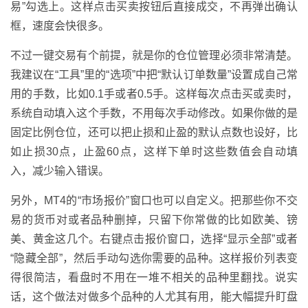
易”勾选上。这样点击买卖按钮后直接成交，不再弹出确认
框，速度会快很多。
不过一键交易有个前提，就是你的仓位管理必须非常清楚。
我建议在“工具”里的“选项”中把“默认订单数量”设置成自己常
用的手数，比如0.1手或者0.5手。这样每次点击买或卖时，
系统自动填入这个手数，不用每次手动修改。如果你做的是
固定比例仓位，还可以把止损和止盈的默认点数也设好，比
如止损30点，止盈60点，这样下单时这些数值会自动填
入，减少输入错误。
另外，MT4的“市场报价”窗口也可以自定义。把那些你不交
易的货币对或者品种删掉，只留下你常做的比如欧美、镑
美、黄金这几个。右键点击报价窗口，选择“显示全部”或者
“隐藏全部”，然后手动勾选你需要的品种。这样报价列表变
得很简洁，看盘时不用在一堆不相关的品种里翻找。说实
话，这个做法对做多个品种的人尤其有用，能大幅提升盯盘