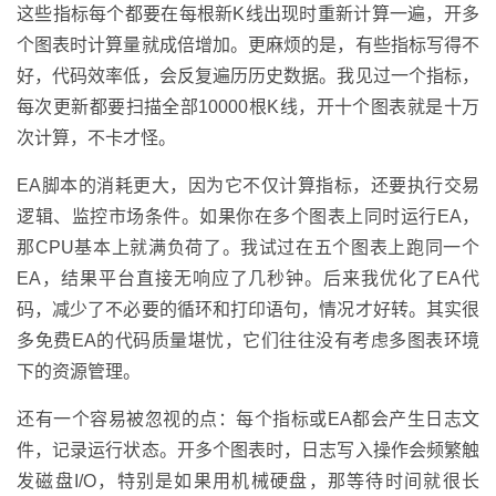
这些指标每个都要在每根新K线出现时重新计算一遍，开多
个图表时计算量就成倍增加。更麻烦的是，有些指标写得不
好，代码效率低，会反复遍历历史数据。我见过一个指标，
每次更新都要扫描全部10000根K线，开十个图表就是十万
次计算，不卡才怪。
EA脚本的消耗更大，因为它不仅计算指标，还要执行交易
逻辑、监控市场条件。如果你在多个图表上同时运行EA，
那CPU基本上就满负荷了。我试过在五个图表上跑同一个
EA，结果平台直接无响应了几秒钟。后来我优化了EA代
码，减少了不必要的循环和打印语句，情况才好转。其实很
多免费EA的代码质量堪忧，它们往往没有考虑多图表环境
下的资源管理。
还有一个容易被忽视的点：每个指标或EA都会产生日志文
件，记录运行状态。开多个图表时，日志写入操作会频繁触
发磁盘I/O，特别是如果用机械硬盘，那等待时间就很长