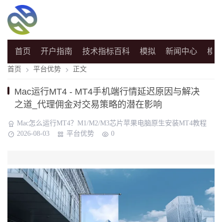
首页
开户指南
技术指标百科
模拟
新闻中心
模
首页
平台优势
正文
Mac运行MT4 - MT4手机端行情延迟原因与解决
之道_代理佣金对交易策略的潜在影响
Mac怎么运行MT4？M1/M2/M3芯片苹果电脑原生安装MT4教程
2026-08-03
平台优势
0