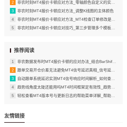
非农时刻MT4报价卡顿应对方法_零轴颜色自定义的实际应用场景
非农时刻MT4报价卡顿应对方法_调整K线图的主体颜色
非农时刻MT4报价卡顿应对方法_MT4检查订单修改是否成功的具体步骤
非农时刻MT4报价卡顿应对技巧_第三步管理多个模板并灵活切换使用
推荐阅读
非农数据发布时MT4报价卡顿的应对办法_结合BarShift与周期判断实现跨夜定时
跟单交易开仓价差无法避免MT4信号延迟真相_信号延迟的根源在于网络与服务器响应
自动跟单系统延迟实测MT4信号响应时间解析_如何查看和计算具体利息金额
趋势线角度太陡还能用吗MT4时间框架定有效性_趋势线角度过大的根本原因在于时间框架选择_1
轻松查看MT4版本号与更新日志的帮助菜单详解_帮助菜单中的关于选项是版本信息的入口
友情链接