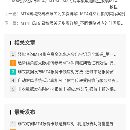
Mac怎么运行MT4？M1/M2/M3芯片苹果电脑原生安装MT4
教程
上一篇：
MT4自动交易权限关闭步骤详解_MT4跳空止损的实际案例
下一篇：
MT4自动交易权限关闭步骤详解_不同策略对应的时间周期选择
相关文章
轻松查询MT4账户资金流水入金出金记录全掌握_第一步找到账户历史功能入口_5
趋势线角度太陡如何参考MT4时间框架验证有效性_具体操作步骤：保存带EA的模板
非农数据发布MT4报价卡顿应对方法_通过市场报价窗口快速调整手数
自动跟单系统延迟真相MT4信号传递受网络与服务器影响_“保存为模板”的具体操作步骤
非农数据发布时MT4报价卡顿应对技巧_报价卡顿的根源在于市场流动性瞬间枯竭_5
最新发布
非农时刻MT4报价卡顿这样应对_利用报告功能批量导出交易详情