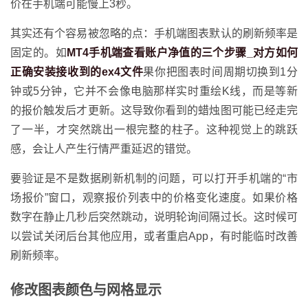
价在手机端可能慢上3秒。
其实还有个容易被忽略的点：手机端图表默认的刷新频率是
固定的。如
MT4手机端查看账户净值的三个步骤_对方如何
正确安装接收到的ex4文件
果你把图表时间周期切换到1分
钟或5分钟，它并不会像电脑那样实时重绘K线，而是等新
的报价触发后才更新。这导致你看到的蜡烛图可能已经走完
了一半，才突然跳出一根完整的柱子。这种视觉上的跳跃
感，会让人产生行情严重延迟的错觉。
要验证是不是数据刷新机制的问题，可以打开手机端的“市
场报价”窗口，观察报价列表中的价格变化速度。如果价格
数字在静止几秒后突然跳动，说明轮询间隔过长。这时候可
以尝试关闭后台其他应用，或者重启App，有时能临时改善
刷新频率。
修改图表颜色与网格显示