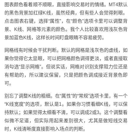
图表颜色看着顺不顺眼，直接影响交易时的情绪。MT4默认
的黑色背景加红绿K线，虽然经典，但有些人会觉得刺眼。
点击图表右键，选择“属性”，在“颜色”选项卡里可以调整背
景、K线、网格等元素的颜色。我个人比较喜欢用浅灰色背
景加蓝色K线，这样长时间盯盘眼睛不容易疲劳。
网格线有时候会干扰判断。默认的网格是浅灰色的虚线，如
果你觉得它太显眼，可以把网格颜色调得更淡，或者直接取
消勾选“显示网格”。但说实话，网格对识别支撑阻力位还是
有帮助的，所以建议保留，只是把颜色调成接近背景色即
可。
别忘了调整K线的粗细。在“属性”的“常规”选项卡里，有一个
“K线宽度”的选项，默认是1。如果你习惯看细K线，可以保
持默认；如果觉得太细看不清，可以调成2或3。这个调整看
似微不足道，但实际用起来差别很大，尤其是做短线交易
时，K线清晰度直接影响入场点的判断。