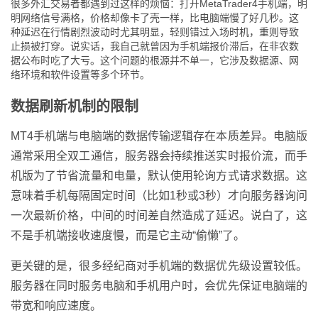
很多外汇交易者都遇到过这样的烦恼：打开MetaTrader4手机端，明
明网络信号满格，价格却像卡了壳一样，比电脑端慢了好几秒。这
种延迟在行情剧烈波动时尤其明显，轻则错过入场时机，重则导致
止损被打穿。说实话，我自己就曾因为手机端报价滞后，在非农数
据公布时吃了大亏。这个问题的根源并不单一，它涉及数据源、网
络环境和软件设置等多个环节。
数据刷新机制的限制
MT4手机端与电脑端的数据传输逻辑存在本质差异。电脑版
通常采用全双工通信，服务器会持续推送实时报价流，而手
机版为了节省流量和电量，默认使用轮询方式请求数据。这
意味着手机每隔固定时间（比如1秒或3秒）才向服务器询问
一次最新价格，中间的时间差自然造成了延迟。说白了，这
不是手机端接收速度慢，而是它主动“偷懒”了。
更关键的是，很多经纪商对手机端的数据优先级设置较低。
服务器在同时服务电脑和手机用户时，会优先保证电脑端的
带宽和响应速度。