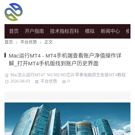
首页
开户指南
技术指标百科
模拟
新闻中心
模
首页
平台优势
正文
Mac运行MT4 - MT4手机端查看账户净值操作详
解_打开MT4手机版找到账户历史界面
Mac怎么运行MT4？M1/M2/M3芯片苹果电脑原生安装MT4教程
2026-08-03
平台优势
0