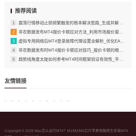
推荐阅读
震荡行情移动止损频繁触发的根本解决思路_生成并解读详细的交易报告
非农数据发布MT4报价卡顿应对方法_利用市场报价窗口监控实时波动
虚拟专用网络后MT4登录故障代理设置全解析_优化EA性能与处理异常情况
非农数据发布时MT4报价卡顿应对技巧_报价卡顿的根源在于市场流动性瞬间枯竭_4
趋势线角度太陡如何参考MT4时间框架验证有效性_平台版本差异与未来功能展望
友情链接
.
.
.
.
.
.
.
.
.
.
Copyright © 2026
Mac怎么运行MT4？M1/M2/M3芯片苹果电脑原生安装MT4