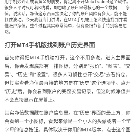
用手机炒外汇或者黄金的朋友，肯定离不开MetaTrader4这个软件。
很多人平时只盯着K线看，却忽略了账户里最核心的一个数据——净
值。说实话，净值这东西直接决定了你的账户风险有多大，能不能
扛住波动。今天我就专门讲讲，在MT4手机端上怎么快速找到并看
懂账户净值，整个过程其实非常简单，但有些细节新手特别容易忽
略。
打开MT4手机版找到账户历史界面
首先你得把MT4手机端打开，这个不用多说。进入主界面
后，你会发现底部有一排图标，分别是“报价”、“图表”、“交
易”、“历史”和“设置”。很多人习惯性点开“交易”去看持仓，
但其实查看净值最直接的地方是在“历史”这个选项里。点开
“历史”后，你会看到账户的完整交易记录，但这时候净值并
不会直接显示在屏幕上。
其实净值数据藏在账户信息里。在“历史”界面的最上方，你
会看到一个小图标，看起来像是一个小人的头像或者一个“i”
字母的信息按钮，具体取决于你用的MT4版本。点击这个图