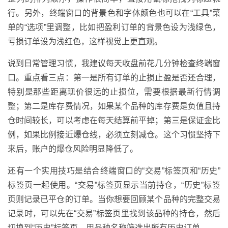
行。另外，终端窗口的背景色和字体颜色也可以在“工具”菜
单的“选项”里调整，比如把盈利订单的背景色设为浅绿色，
亏损订单设为浅红色，这样视觉上更直观。
说到日常管理习惯，我建议每天收盘前花几分钟检查终端窗
口。重点看三点：第一是所有订单的止损止盈是否还合理，
特别是那些距离现价很远的止损位，需要根据最新行情调
整；第二是库存费情况，如果某个品种的库存费是负值且持
仓时间较长，可以考虑在每天结算前平掉；第三是保证金比
例，如果比例接近爆仓线，必须立刻减仓。这个习惯坚持下
来后，账户的爆仓风险明显降低了。
还有一个实用技巧是结合终端窗口的“交易”标签页和“历史”
标签页一起使用。“交易”标签页显示当前持仓，“历史”标签
页则记录已平仓的订单。当你想要回顾某个品种的完整交易
记录时，可以先在“交易”标签页里找到该品种的持仓，然后
切换到“历史”标签页，用品种名称筛选出所有历史订单。