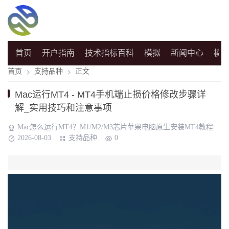
首页
开户指南
技术指标百科
模拟
新闻中心
模
首页
支持品种
正文
Mac运行MT4 - MT4手机端止损价格修改步骤详
解_实用技巧和注意事项
Mac怎么运行MT4？M1/M2/M3芯片苹果电脑原生安装MT4教程
2026-08-03
支持品种
0