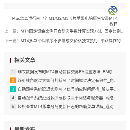
Mac怎么运行MT4？M1/M2/M3芯片苹果电脑原生安装MT4
教程
上一篇：
MT4固定资金比例开仓动态手数计算实现方法_固定比例资金管理的核心计算逻辑_5
下一篇：
MT4多单平仓顺序不影响成交价格独立执行_平仓操作的本质是独立执行
相关文章
非农数据发布时MT4自动暂停交易EA设置方法_EA时间控制的核心逻辑
趋势线角度过大如何判断MT4时间框架决定有效性_角度过大的趋势线为何让人不放心
自动跟单系统延迟实测MT4信号响应时间解析_解决平仓价格变动问题的实用技巧
自动跟单系统延迟多少毫秒取决于网络与服务器_网络质量直接决定数据传输速度_1
轻松查看MT4版本号与更新日志的帮助菜单详解_选对经纪商才能解锁更多品种
最新发布