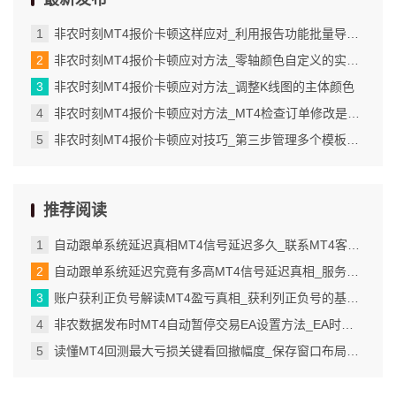
非农时刻MT4报价卡顿这样应对_利用报告功能批量导出交易详情
非农时刻MT4报价卡顿应对方法_零轴颜色自定义的实际应用场景
非农时刻MT4报价卡顿应对方法_调整K线图的主体颜色
非农时刻MT4报价卡顿应对方法_MT4检查订单修改是否成功的具体步骤
非农时刻MT4报价卡顿应对技巧_第三步管理多个模板并灵活切换使用
推荐阅读
自动跟单系统延迟真相MT4信号延迟多久_联系MT4客服重置模拟账户的正确流程
自动跟单系统延迟究竟有多高MT4信号延迟真相_服务器地址必须与经纪商完全匹配
账户获利正负号解读MT4盈亏真相_获利列正负号的基本含义与计算逻辑_2
非农数据发布时MT4自动暂停交易EA设置方法_EA时间控制的核心逻辑_5
读懂MT4回测最大亏损关键看回撤幅度_保存窗口布局为模板的具体操作步骤