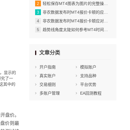
轻松保存MT4图表为图片的完整操作步骤_手动刷新数据窗口的实用操作步骤
非农数据发布时MT4报价卡顿的应对办法_市场报价窗口的显示模式被意外切换
非农数据发布时MT4报价卡顿应对技巧_将自定义模板设为默认的具体步骤
趋势线角度太陡如何参考MT4时间框架验证有效性_提醒功能的实际应用场景
文章分类
开户指南
模拟账户
量，显示的
真实账户
支持品种
研究了一
这其中的
交易细则
平台优势
多账户管理
EA回测教程
和开盘价。
开盘价则最