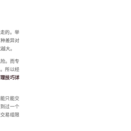
组走的。举
这种差异对
就越大。
风险。而专
大。所以经
管理技巧详
可能只能交
遇到过一个
是交易组限