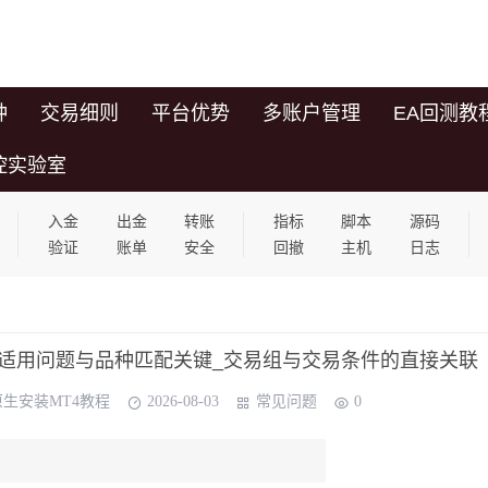
种
交易细则
平台优势
多账户管理
EA回测教
控实验室
入金
出金
转账
指标
脚本
源码
验证
账单
安全
回撤
主机
日志
模型不适用问题与品种匹配关键_交易组与交易条件的直接关联
原生安装MT4教程
2026-08-03
常见问题
0