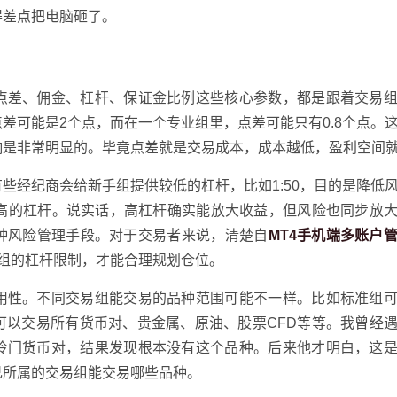
得差点把电脑砸了。
点差、佣金、杠杆、保证金比例这些核心参数，都是跟着交易
差可能是2个点，而在一个专业组里，点差可能只有0.8个点。
响是非常明显的。毕竟点差就是交易成本，成本越低，盈利空间
些经纪商会给新手组提供较低的杠杆，比如1:50，目的是降低
甚至更高的杠杆。说实话，高杠杆确实能放大收益，但风险也同步放
种风险管理手段。对于交易者来说，清楚自
MT4手机端多账户
组的杠杆限制，才能合理规划仓位。
用性。不同交易组能交易的品种范围可能不一样。比如标准组
可以交易所有货币对、贵金属、原油、股票CFD等等。我曾经
冷门货币对，结果发现根本没有这个品种。后来他才明白，这
己所属的交易组能交易哪些品种。