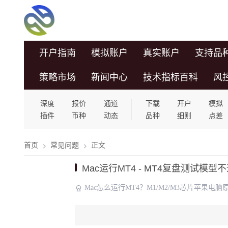
开户指南
模拟账户
真实账户
支持品
策略市场
新闻中心
技术指标百科
风
深度
报价
通道
下载
开户
模拟
插件
币种
动态
品种
细则
点差
首页
常见问题
正文
Mac运行MT4 - MT4复盘测试
Mac怎么运行MT4？M1/M2/M3芯片苹果电脑