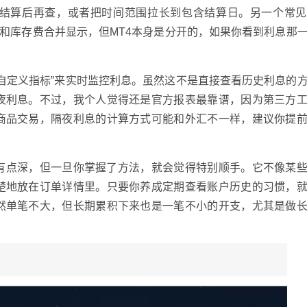
结算后再查，或者把时间范围拉长到包含结算日。另一个常见
和库存费合并显示，但MT4本身是分开的，如果你看到利息那
“自定义指标”来实时监控利息。虽然这不是直接查看历史利息的
夜利息。不过，我个人觉得还是官方报表最靠谱，因为第三方
商品交易，隔夜利息的计算方式可能和外汇不一样，建议你提
得有点深，但一旦你掌握了方法，就会觉得特别顺手。它不像某
楚地放在订单详情里。只要你养成定期查看账户历史的习惯，
然单笔不大，但长期累积下来也是一笔不小的开支，尤其是做