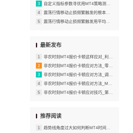
自定义指标参数寻优用MT4策略测试器实现_软件配置错误或版本太旧惹的祸
震荡行情移动止损频繁触发的根本解决思路_调整列表顺序提升使用效率
震荡行情移动止损频繁触发用平均波幅解决_网络延迟与数据刷新机制的影响
最新发布
非农时刻MT4报价卡顿这样应对_利用报告功能批量导出交易详情
非农时刻MT4报价卡顿应对方法_零轴颜色自定义的实际应用场景
非农时刻MT4报价卡顿应对方法_调整K线图的主体颜色
非农时刻MT4报价卡顿应对方法_MT4检查订单修改是否成功的具体步骤
非农时刻MT4报价卡顿应对技巧_第三步管理多个模板并灵活切换使用
推荐阅读
趋势线角度过大如何判断MT4时间框架决定有效性_多账户切换时的记住密码技巧