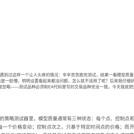
测试时，都遇到过这样一个让人头疼的情况：辛辛苦苦跑完测试，结果一看模型质
时也是一脸懵，明明设置看起来都没问题，怎么就不适用了呢？后来我仔细
被忽略——测试品种必须和EA代码里写的交易品种完全一致。今天我就把
T4的策略测试器里，模型质量通常有三种状态：每个点、控制点
每一个价格变动；控制点次之，只基于特定时间点的价格；而