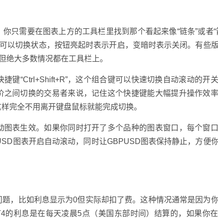
。你只需要在图表上方的工具栏里找到那个看起来像“链条”或者“
就可以切换状态，按钮亮起时表示开启，变暗时表示关闭。有些版
，但绝大多数情况都在工具栏上。
“Ctrl+Shift+R”，这个组合键可以快速切换自动滚动的开
价之间切换的交易者来说，记住这个快捷键能大幅提升操作效
这样完全不用离开键盘鼠标就能完成切换。
动图表生效。如果你同时打开了多个品种的图表窗口，每个窗
USD图表开启自动滚动，同时让GBPUSD图表保持静止，方便
问题，比如利息显示为0但实际却扣了费。这种情况通常是因为
T4的利息是在每天凌晨5点（美国东部时间）结算的，如果你