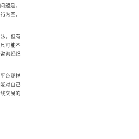
问题是，
一行为空，
方法，但有
工具可能不
前咨询经纪
些平台那样
就能对自己
长线交易的