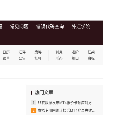
程
常见问题
错误代码查询
外汇学院
日历
汇评
策略
利息
进阶
框架
跟单
公告
杠杆
形态
接口
白标
热门文章
非农数据发布MT4报价卡顿应对方法_实战案例与常见问题解决方案
虚拟专用网络连接后MT4登录失败的代理设置解决_实际应用场景与设置建议