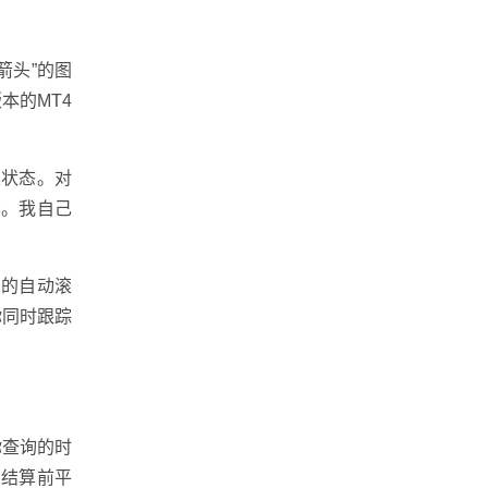
箭头”的图
本的MT4
关状态。对
率。我自己
口的自动滚
你同时跟踪
你查询的时
在结算前平