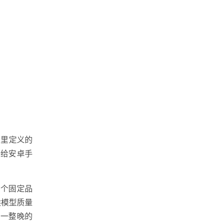
码里定义的
去给安卓手
一个固定品
候模型质量
了一整晚的