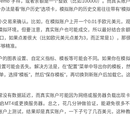
emo”字样，或者余额是一个整数（比如100000）。而真实账
办法是看“账户历史”选项卡，模拟账户的历史交易往往带有“模拟
交易来确认。比如，在模拟账户上开一个0.01手欧元美元，
模拟环境。但要注意，真实账户也可能成交，所以最好结合余
窗口，如果点差很大（比如欧元美元点差为3，而正常是1），那
不够精准。
户的图表设置、自定义指标、模板等可能会不同。如果你在模
置可能会丢失。解决方法是，在“配置”菜单中导出你的模板，
单，选择“模板”，然后“保存模板”，再切换到新账户后加载它。
常没有数据延迟，而真实账户可能因为网络或服务器负载出现
启MT4或更换服务器。总之，花几分钟做验证，能避免很多
账户上测试，结果却是真实账户，一下子亏了几百美元，这种