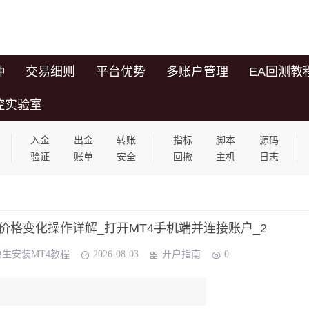
种
交易细则
平台优势
多账户管理
EA回测教
控实验室
入金
出金
转账
指标
脚本
源码
验证
账单
安全
回撤
主机
日志
盯盘价格变化操作详解_打开MT4手机端并连接账户_2
原生安装MT4教程
2026-08-03
开户指南
0