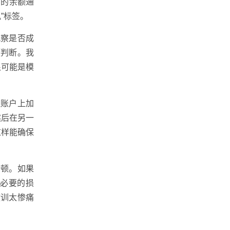
户的余额通
”标签。
观察是否成
额判断。我
很可能是模
拟账户上加
然后在另一
这样能确保
卡顿。如果
不必要的损
教训太惨痛