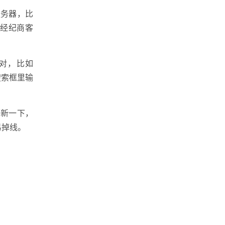
服务器，比
你的经纪商客
对，比如
搜索框里输
刷新一下，
易掉线。