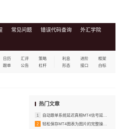
程
常见问题
错误代码查询
外汇学院
日历
汇评
策略
利息
进阶
框架
跟单
公告
杠杆
形态
接口
白标
热门文章
自动跟单系统延迟真相MT4信号延迟多久_遇到顽固问题的终极排查方案
轻松保存MT4图表为图片的完整操作步骤_导出数据后的分析与应用技巧