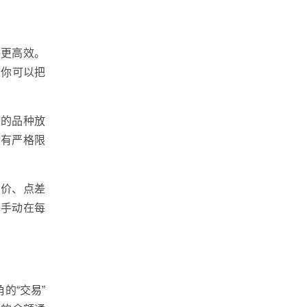
会更高效。
。你可以把
大的品种放
没有严格限
卖价、点差
要手动在每
的“交易”