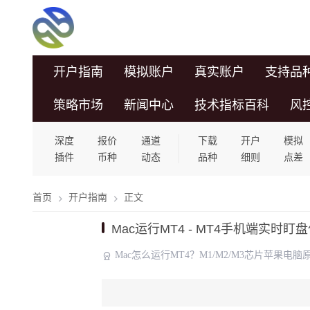
开户指南
模拟账户
真实账户
支持品
策略市场
新闻中心
技术指标百科
风
深度
报价
通道
下载
开户
模拟
插件
币种
动态
品种
细则
点差
首页
开户指南
正文
Mac运行MT4 - MT4手机端实时
Mac怎么运行MT4？M1/M2/M3芯片苹果电脑