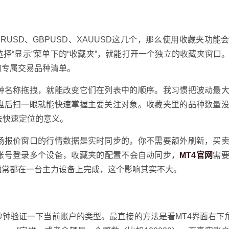
USD、GBPUSD、XAUUSD这几个，那么使用收藏夹功能
择“显示”菜单下的“收藏夹”，就能打开一个独立的收藏夹窗口
的专属交易品种清单。
种名称拖拽，就能改变它们在列表中的顺序。我习惯把波动最
盘后扫一眼就能快速掌握主要关注对象。收藏夹里的品种数量
去快速定位的意义。
场报价窗口的行情数据是实时同步的。你不需要额外刷新，买
4账号登录多个设备，收藏夹的配置不会自动同步，
MT4官网
需
通常都在一台主力设备上完成，这个影响其实不大。
钟验证一下当前账户的类型。最直接的方法是看MT4界面右下角