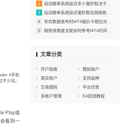
自动跟单系统延迟多少毫秒取决于网络与服务器_网络质量直接决定数据传输速度_2
自动跟单系统延迟毫秒数及网络影响全解_网络状况对延迟的决定性作用_2
非农数据发布时MT4报价卡顿应对技巧_将自定义模板设为默认的具体步骤
趋势线角度太陡如何参考MT4时间框架验证有效性_提醒功能的实际应用场景
文章分类
开户指南
模拟账户
er 4手机
真实账户
支持品种
过不少坑，
交易细则
平台优势
多账户管理
EA回测教程
 Play或
你会看到一