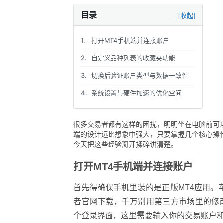
目录
[收起]
1.
打开MT4手机端并连接账户
2.
自定义品种列表的收藏夹功能
3.
切换后验证账户类型与数据一致性
4.
系统设置与硬件加速的优化空间
很多交易者都有这样的困扰，明明坐在电脑前可以轻
端的设计远比想象中强大，只要掌握几个核心操
今天把这些经验掰开揉碎讲清楚。
打开MT4手机端并连接账户
首先得确保手机里装的是正版MT4应用。苹果用户直接
者官网下载，千万别用第三方市场里的修
个登录界面，这里需要输入你的交易账户